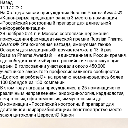
Назад
11.12.2024
На XIII церемонии присуждения Russian Pharma Awards®
«Канонфарма продакшн» заняла 3 место в номинации
«Российский ноотропный препарат для длительной
нейрореабилитации»
28 ноября 2024 г. в Москве состоялась церемония
присуждения фармацевтической премии Russian Pharma
Awards®. Эта ежегодная награда, именуемая также
Оскаром для медицины®, вручается уже в 13-й раз.
Russian Pharma Awards® — единственная в России премия,
КОМПАНИЯ
где победителей выбирают российские практикующие
врачи. В голосовании участвовали около 450.000
участников закрытого профессионального сообщества
О КОМПАНИИ
«Доктор на работе®»
, на премию номинировались более
100 брендов из 150 компаний.
В этом году награды присуждались в 25 номинациях по
ПРЕСС-ЦЕНТР
различным направлениям: эндокринология, кардиология,
неврология, офтальмология, иммунология и др.
НАША ИСТОРИЯ
В номинации «Российский ноотропный препарат для
длительной нейрореабилитации» почетное третье место
ЛИЦЕНЗИИ И СЕРТИФИКАТЫ
занял цитоколин Цересил® Канон.
ИНФОРМАЦИЯ ОБ ОТОЗВАННЫХ