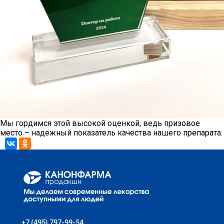
КАРЬЕРА
СОЦИАЛЬНЫЕ ГАРАНТИИ
УСЛОВИЯ
РАЗВИТИЕ
ПООЩРЕНИЯ
ПРАКТИКА
Мы гордимся этой высокой оценкой, ведь призовое
место – надежный показатель качества нашего препарата.
ВАКАНСИИ
ПАРТНЕРАМ
КОНТАКТЫ
+7 (495) 797-99-54