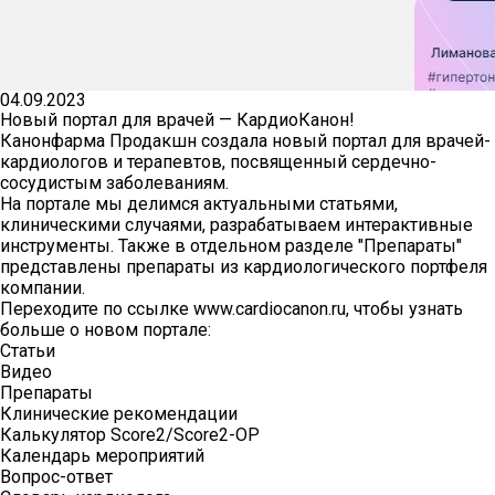
КАРЬЕРА
СОЦИАЛЬНЫЕ ГАРАНТИИ
04.09.2023
УСЛОВИЯ
Новый портал для врачей — КардиоКанон!
Канонфарма Продакшн создала новый портал для врачей-
РАЗВИТИЕ
кардиологов и терапевтов, посвященный сердечно-
сосудистым заболеваниям.
ПООЩРЕНИЯ
На портале мы делимся актуальными статьями,
клиническими случаями, разрабатываем интерактивные
ПРАКТИКА
инструменты. Также в отдельном разделе "Препараты"
представлены препараты из кардиологического портфеля
ВАКАНСИИ
компании.
Переходите по ссылке
www.cardiocanon.ru
, чтобы узнать
больше о новом портале:
Статьи
ПАРТНЕРАМ
Видео
Препараты
Клинические рекомендации
Калькулятор Score2/Score2-OP
КОНТАКТЫ
Календарь мероприятий
Вопрос-ответ